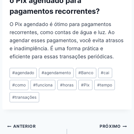
o Pix agendado para
pagamentos recorrentes?
O Pix agendado é ótimo para pagamentos
recorrentes, como contas de água e luz. Ao
agendar esses pagamentos, você evita atrasos
e inadimplência. É uma forma prática e
eficiente para essas transações periódicas.
Tags
#
agendado
#
agendamento
#
Banco
#
cai
do
#
como
#
funciona
#
horas
#
Pix
#
tempo
Post:
#
transações
Navegação
ANTERIOR
PRÓXIMO